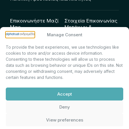
Επικοινωνήστε Μαζί
Στοιχεία Επικοινωνίας
Μας
Μετόχων &
Επενδυτών:
info@andromeda.eu
Manage Consent
Μαρία Μαρίνα
210 62 89 100
To provide the best experiences, we use technologies like
Πρίντσιου – Corporate
Οδός Αριστείδου 1,
cookies to store and/or access device information.
Secretary & Investor
Κηφισιά Τ.Κ. 14561
Consenting to these technologies will allow us to process
Relations – Τμήμα
data such as browsing behavior or unique IDs on this site. Not
Μετοχολογίου –
consenting or withdrawing consent, may adversely affect
certain features and functions.
Εταιρικών
Ανακοινώσεων
Accept
m.printsiou@andromeda.eu
210 62 89 341
Deny
View preferences
Alphatrust
Ανδρομέδα ©
Εταιρεία Ν. 3371/2005, Απόφαση
2026. Με την υποστήριξη
Επιτρ.Κεφ.:5/192/6.6.2000,