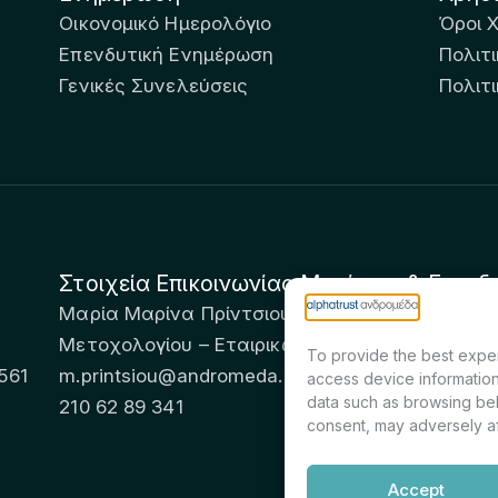
Οικονομικό Ημερολόγιο
Όροι 
Επενδυτική Ενημέρωση
Πολιτι
Γενικές Συνελεύσεις
Πολιτ
Στοιχεία Επικοινωνίας Μετόχων & Επενδ
Μαρία Μαρίνα Πρίντσιου – Corporate Secretary 
Μετοχολογίου – Εταιρικών Ανακοινώσεων
To provide the best exper
561
m.printsiou@andromeda.eu
access device information
data such as browsing beh
210 62 89 341
consent, may adversely af
Accept