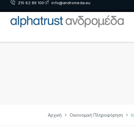
210 62 89 100
info@andromeda.eu
Αρχική
Οικονομική Πληροφόρηση
Ι