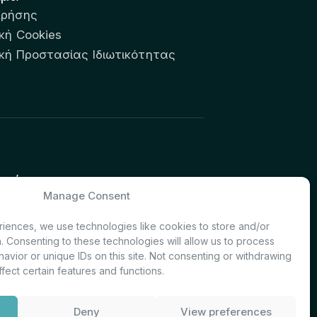
Χρήσης
κή Cookies
ική Προστασίας Ιδιωτικότητας
υτών:
Manage Consent
& Investor Relations – Τμήμα
iences, we use technologies like cookies to store and/or
. Consenting to these technologies will allow us to process
avior or unique IDs on this site. Not consenting or withdrawing
fect certain features and functions.
Deny
View preferences