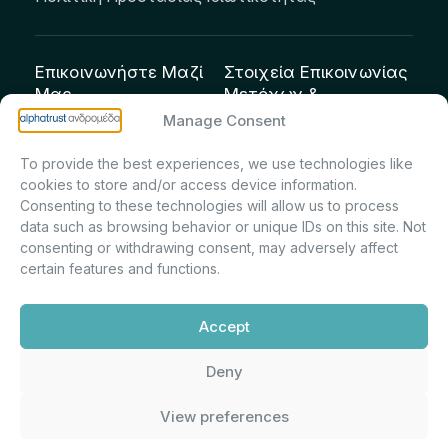
Επικοινωνήστε Μαζί
Στοιχεία Επικοινωνίας
Μας
Μετόχων &
Επενδυτών:
info@andromeda.eu
Manage Consent
Μαρία Μαρίνα
210 62 89 100
To provide the best experiences, we use technologies like
Πρίντσιου – Corporate
Οδός Αριστείδου 1,
cookies to store and/or access device information.
Secretary & Investor
Κηφισιά Τ.Κ. 14561
Consenting to these technologies will allow us to process
Relations – Τμήμα
data such as browsing behavior or unique IDs on this site. Not
Μετοχολογίου –
consenting or withdrawing consent, may adversely affect
certain features and functions.
Εταιρικών
Ανακοινώσεων
Accept
m.printsiou@andromeda.eu
210 62 89 341
Deny
View preferences
Alphatrust
Ανδρομέδα ©
Εταιρεία Ν. 3371/2005, Απόφαση
2026. Με την υποστήριξη
Επιτρ.Κεφ.:5/192/6.6.2000,