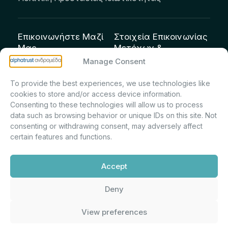
Επικοινωνήστε Μαζί
Στοιχεία Επικοινωνίας
Μας
Μετόχων &
Επενδυτών:
info@andromeda.eu
Manage Consent
Μαρία Μαρίνα
210 62 89 100
To provide the best experiences, we use technologies like
Πρίντσιου – Corporate
Οδός Αριστείδου 1,
cookies to store and/or access device information.
Secretary & Investor
Κηφισιά Τ.Κ. 14561
Consenting to these technologies will allow us to process
Relations – Τμήμα
data such as browsing behavior or unique IDs on this site. Not
Μετοχολογίου –
consenting or withdrawing consent, may adversely affect
certain features and functions.
Εταιρικών
Ανακοινώσεων
Accept
m.printsiou@andromeda.eu
210 62 89 341
Deny
View preferences
Alphatrust
Ανδρομέδα ©
Εταιρεία Ν. 3371/2005, Απόφαση
2026. Με την υποστήριξη
Επιτρ.Κεφ.:5/192/6.6.2000,