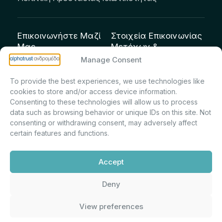
Επικοινωνήστε Μαζί
Στοιχεία Επικοινωνίας
Μας
Μετόχων &
Επενδυτών:
info@andromeda.eu
Manage Consent
Μαρία Μαρίνα
210 62 89 100
To provide the best experiences, we use technologies like
Πρίντσιου – Corporate
Οδός Αριστείδου 1,
cookies to store and/or access device information.
Secretary & Investor
Κηφισιά Τ.Κ. 14561
Consenting to these technologies will allow us to process
Relations – Τμήμα
data such as browsing behavior or unique IDs on this site. Not
Μετοχολογίου –
consenting or withdrawing consent, may adversely affect
certain features and functions.
Εταιρικών
Ανακοινώσεων
Accept
m.printsiou@andromeda.eu
210 62 89 341
Deny
View preferences
Alphatrust
Ανδρομέδα ©
Εταιρεία Ν. 3371/2005, Απόφαση
2026. Με την υποστήριξη
Επιτρ.Κεφ.:5/192/6.6.2000,