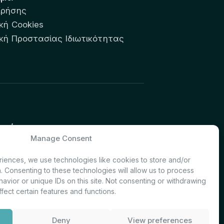
Χρήσης
κή Cookies
ική Προστασίας Ιδιωτικότητας
υτών:
Manage Consent
& Investor Relations – Τμήμα
iences, we use technologies like cookies to store and/or
. Consenting to these technologies will allow us to process
avior or unique IDs on this site. Not consenting or withdrawing
fect certain features and functions.
Deny
View preferences