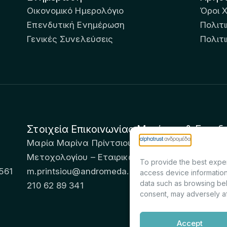
Οικονομικό Ημερολόγιο
Όροι 
Επενδυτική Ενημέρωση
Πολιτι
Γενικές Συνελεύσεις
Πολιτ
Στοιχεία Επικοινωνίας Μετόχων & Επενδ
Μαρία Μαρίνα Πρίντσιου – Corporate Secretary 
Μετοχολογίου – Εταιρικών Ανακοινώσεων
To provide the best exper
561
m.printsiou@andromeda.eu
access device information
data such as browsing beh
210 62 89 341
consent, may adversely af
Accept