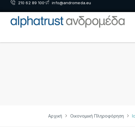
210 62 89 100
info@andromeda.eu
Αρχική
Οικονομική Πληροφόρηση
Ι