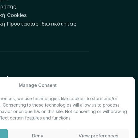
Χρήσης
κή Cookies
ική Προστασίας Ιδιωτικότητας
υτών:
Manage Consent
& Investor Relations – Τμήμα
iences, we use technologies like cookies to store and/or
. Consenting to these technologies will allow us to process
avior or unique IDs on this site. Not consenting or withdrawing
fect certain features and functions.
Deny
View preferences