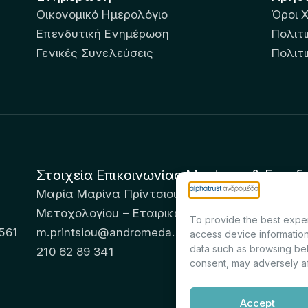
Οικονομικό Ημερολόγιο
Όροι 
Επενδυτική Ενημέρωση
Πολιτι
Γενικές Συνελεύσεις
Πολιτ
Στοιχεία Επικοινωνίας Μετόχων & Επενδ
Μαρία Μαρίνα Πρίντσιου – Corporate Secretary 
Μετοχολογίου – Εταιρικών Ανακοινώσεων
To provide the best exper
561
m.printsiou@andromeda.eu
access device information
data such as browsing beh
210 62 89 341
consent, may adversely af
Accept