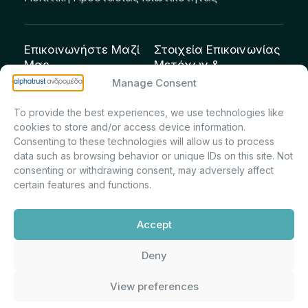
Επικοινωνήστε Μαζί
Στοιχεία Επικοινωνίας
Μας
Μετόχων &
Επενδυτών:
info@andromeda.eu
Manage Consent
Μαρία Μαρίνα
210 62 89 100
To provide the best experiences, we use technologies like
Πρίντσιου – Corporate
Οδός Αριστείδου 1,
cookies to store and/or access device information.
Secretary & Investor
Κηφισιά Τ.Κ. 14561
Consenting to these technologies will allow us to process
Relations – Τμήμα
data such as browsing behavior or unique IDs on this site. Not
Μετοχολογίου –
consenting or withdrawing consent, may adversely affect
certain features and functions.
Εταιρικών
Ανακοινώσεων
Accept
m.printsiou@andromeda.eu
210 62 89 341
Deny
View preferences
Alphatrust
Ανδρομέδα ©
Εταιρεία Ν. 3371/2005, Απόφαση
2026. Με την υποστήριξη
Επιτρ.Κεφ.:5/192/6.6.2000,