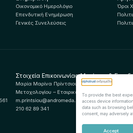
Οικονομικό Ημερολόγιο
Όροι 
Επενδυτική Ενημέρωση
Πολιτι
Γενικές Συνελεύσεις
Πολιτ
Στοιχεία Επικοινωνίας Μετόχων & Επενδ
Μαρία Μαρίνα Πρίντσιου – Corporate Secretary 
Μετοχολογίου – Εταιρικών Ανακοινώσεων
To provide the best exper
561
m.printsiou@andromeda.eu
access device information
data such as browsing beh
210 62 89 341
consent, may adversely af
Accept