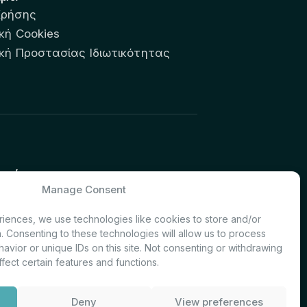
Χρήσης
κή Cookies
ική Προστασίας Ιδιωτικότητας
υτών:
Manage Consent
& Investor Relations – Τμήμα
iences, we use technologies like cookies to store and/or
. Consenting to these technologies will allow us to process
avior or unique IDs on this site. Not consenting or withdrawing
fect certain features and functions.
Deny
View preferences