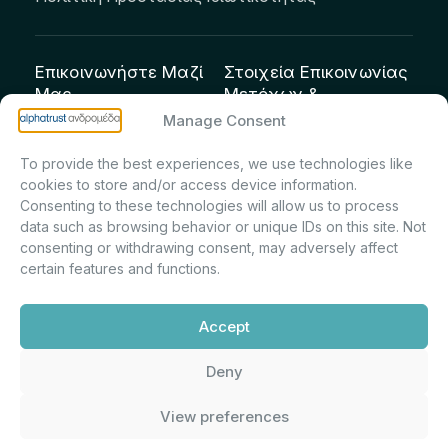
Επικοινωνήστε Μαζί
Στοιχεία Επικοινωνίας
Μας
Μετόχων &
Επενδυτών:
info@andromeda.eu
Manage Consent
Μαρία Μαρίνα
210 62 89 100
To provide the best experiences, we use technologies like
Πρίντσιου – Corporate
Οδός Αριστείδου 1,
cookies to store and/or access device information.
Secretary & Investor
Κηφισιά Τ.Κ. 14561
Consenting to these technologies will allow us to process
Relations – Τμήμα
data such as browsing behavior or unique IDs on this site. Not
Μετοχολογίου –
consenting or withdrawing consent, may adversely affect
certain features and functions.
Εταιρικών
Ανακοινώσεων
Accept
m.printsiou@andromeda.eu
210 62 89 341
Deny
View preferences
Alphatrust
Ανδρομέδα ©
Εταιρεία Ν. 3371/2005, Απόφαση
2026. Με την υποστήριξη
Επιτρ.Κεφ.:5/192/6.6.2000,