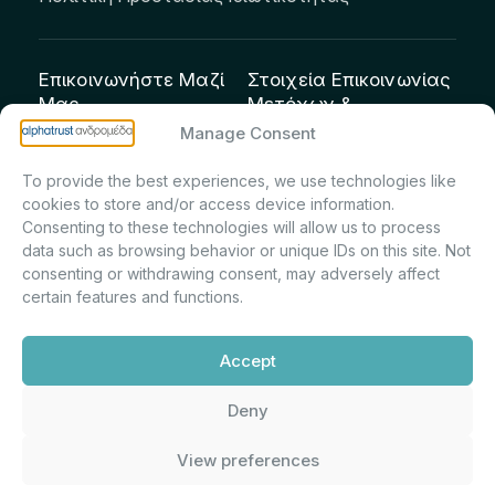
Επικοινωνήστε Μαζί
Στοιχεία Επικοινωνίας
Μας
Μετόχων &
Επενδυτών:
info@andromeda.eu
Manage Consent
Μαρία Μαρίνα
210 62 89 100
To provide the best experiences, we use technologies like
Πρίντσιου – Corporate
Οδός Αριστείδου 1,
cookies to store and/or access device information.
Secretary & Investor
Κηφισιά Τ.Κ. 14561
Consenting to these technologies will allow us to process
Relations – Τμήμα
data such as browsing behavior or unique IDs on this site. Not
Μετοχολογίου –
consenting or withdrawing consent, may adversely affect
certain features and functions.
Εταιρικών
Ανακοινώσεων
Accept
m.printsiou@andromeda.eu
210 62 89 341
Deny
View preferences
Alphatrust
Ανδρομέδα ©
Εταιρεία Ν. 3371/2005, Απόφαση
2026. Με την υποστήριξη
Επιτρ.Κεφ.:5/192/6.6.2000,