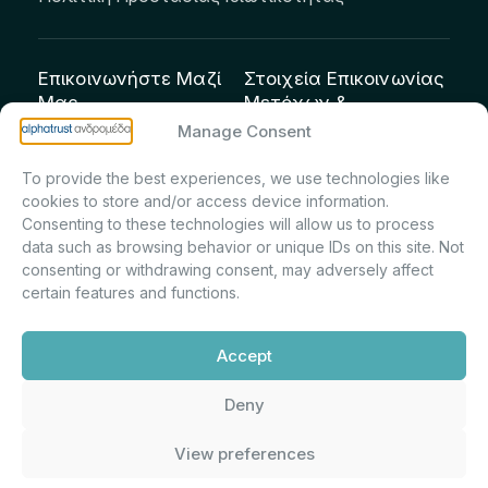
Επικοινωνήστε Μαζί
Στοιχεία Επικοινωνίας
Μας
Μετόχων &
Επενδυτών:
info@andromeda.eu
Manage Consent
Μαρία Μαρίνα
210 62 89 100
To provide the best experiences, we use technologies like
Πρίντσιου – Corporate
Οδός Αριστείδου 1,
cookies to store and/or access device information.
Secretary & Investor
Κηφισιά Τ.Κ. 14561
Consenting to these technologies will allow us to process
Relations – Τμήμα
data such as browsing behavior or unique IDs on this site. Not
Μετοχολογίου –
consenting or withdrawing consent, may adversely affect
certain features and functions.
Εταιρικών
Ανακοινώσεων
Accept
m.printsiou@andromeda.eu
210 62 89 341
Deny
View preferences
Alphatrust
Ανδρομέδα ©
Εταιρεία Ν. 3371/2005, Απόφαση
2026. Με την υποστήριξη
Επιτρ.Κεφ.:5/192/6.6.2000,