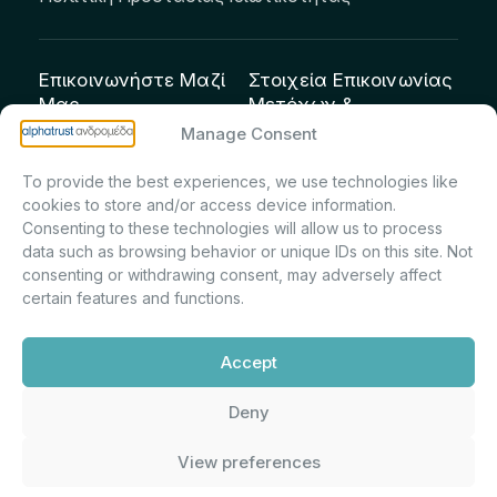
Επικοινωνήστε Μαζί
Στοιχεία Επικοινωνίας
Μας
Μετόχων &
Επενδυτών:
info@andromeda.eu
Manage Consent
Μαρία Μαρίνα
210 62 89 100
To provide the best experiences, we use technologies like
Πρίντσιου – Corporate
Οδός Αριστείδου 1,
cookies to store and/or access device information.
Secretary & Investor
Κηφισιά Τ.Κ. 14561
Consenting to these technologies will allow us to process
Relations – Τμήμα
data such as browsing behavior or unique IDs on this site. Not
Μετοχολογίου –
consenting or withdrawing consent, may adversely affect
certain features and functions.
Εταιρικών
Ανακοινώσεων
Accept
m.printsiou@andromeda.eu
210 62 89 341
Deny
View preferences
Alphatrust
Ανδρομέδα ©
Εταιρεία Ν. 3371/2005, Απόφαση
2026. Με την υποστήριξη
Επιτρ.Κεφ.:5/192/6.6.2000,