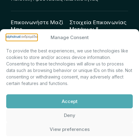
Επικοινωνήστε Μαζί
Στοιχεία Επικοινωνίας
Μας
Μετόχων &
Επενδυτών:
info@andromeda.eu
Manage Consent
Μαρία Μαρίνα
210 62 89 100
To provide the best experiences, we use technologies like
Πρίντσιου – Corporate
Οδός Αριστείδου 1,
cookies to store and/or access device information.
Secretary & Investor
Κηφισιά Τ.Κ. 14561
Consenting to these technologies will allow us to process
Relations – Τμήμα
data such as browsing behavior or unique IDs on this site. Not
Μετοχολογίου –
consenting or withdrawing consent, may adversely affect
certain features and functions.
Εταιρικών
Ανακοινώσεων
Accept
m.printsiou@andromeda.eu
210 62 89 341
Deny
View preferences
Alphatrust
Ανδρομέδα ©
Εταιρεία Ν. 3371/2005, Απόφαση
2026. Με την υποστήριξη
Επιτρ.Κεφ.:5/192/6.6.2000,