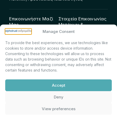
Επικοινωνήστε Μαζί
Στοιχεία Επικοινωνίας
Μας
Μετόχων &
Επενδυτών:
info@andromeda.eu
Manage Consent
Μαρία Μαρίνα
210 62 89 100
To provide the best experiences, we use technologies like
Πρίντσιου – Corporate
Οδός Αριστείδου 1,
cookies to store and/or access device information.
Secretary & Investor
Κηφισιά Τ.Κ. 14561
Consenting to these technologies will allow us to process
Relations – Τμήμα
data such as browsing behavior or unique IDs on this site. Not
Μετοχολογίου –
consenting or withdrawing consent, may adversely affect
certain features and functions.
Εταιρικών
Ανακοινώσεων
Accept
m.printsiou@andromeda.eu
210 62 89 341
Deny
View preferences
Alphatrust
Ανδρομέδα ©
Εταιρεία Ν. 3371/2005, Απόφαση
2026. Με την υποστήριξη
Επιτρ.Κεφ.:5/192/6.6.2000,