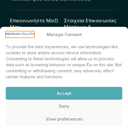
Επικοινωνήστε Μαζί
Στοιχεία Επικοινωνίας
Μας
Μετόχων &
Επενδυτών:
info@andromeda.eu
Manage Consent
Μαρία Μαρίνα
210 62 89 100
To provide the best experiences, we use technologies like
Πρίντσιου – Corporate
Οδός Αριστείδου 1,
cookies to store and/or access device information.
Secretary & Investor
Κηφισιά Τ.Κ. 14561
Consenting to these technologies will allow us to process
Relations – Τμήμα
data such as browsing behavior or unique IDs on this site. Not
Μετοχολογίου –
consenting or withdrawing consent, may adversely affect
certain features and functions.
Εταιρικών
Ανακοινώσεων
Accept
m.printsiou@andromeda.eu
210 62 89 341
Deny
View preferences
Alphatrust
Ανδρομέδα ©
Εταιρεία Ν. 3371/2005, Απόφαση
2026. Με την υποστήριξη
Επιτρ.Κεφ.:5/192/6.6.2000,