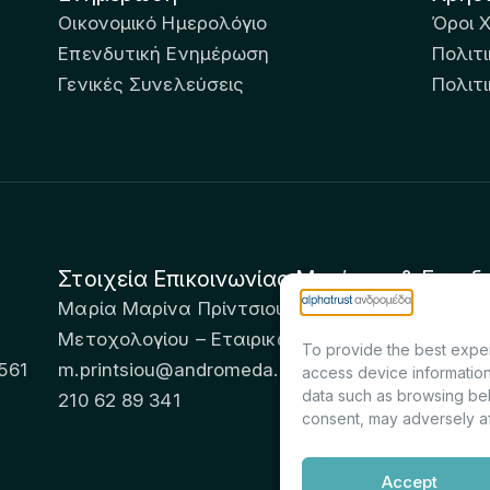
Οικονομικό Ημερολόγιο
Όροι 
Επενδυτική Ενημέρωση
Πολιτι
Γενικές Συνελεύσεις
Πολιτ
Στοιχεία Επικοινωνίας Μετόχων & Επενδ
Μαρία Μαρίνα Πρίντσιου – Corporate Secretary 
Μετοχολογίου – Εταιρικών Ανακοινώσεων
To provide the best exper
561
m.printsiou@andromeda.eu
access device information
data such as browsing beh
210 62 89 341
consent, may adversely af
Accept