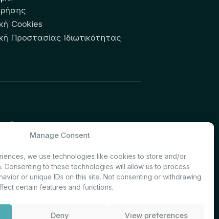
Χρήσης
κή Cookies
ική Προστασίας Ιδιωτικότητας
υτών:
Manage Consent
& Investor Relations – Τμήμα
iences, we use technologies like cookies to store and/or
. Consenting to these technologies will allow us to process
avior or unique IDs on this site. Not consenting or withdrawing
fect certain features and functions.
Deny
View preferences