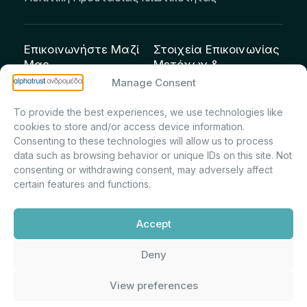
Επικοινωνήστε Μαζί
Στοιχεία Επικοινωνίας
Μας
Μετόχων &
Επενδυτών:
info@andromeda.eu
Manage Consent
Μαρία Μαρίνα
210 62 89 100
To provide the best experiences, we use technologies like
Πρίντσιου – Corporate
Οδός Αριστείδου 1,
cookies to store and/or access device information.
Secretary & Investor
Κηφισιά Τ.Κ. 14561
Consenting to these technologies will allow us to process
Relations – Τμήμα
data such as browsing behavior or unique IDs on this site. Not
Μετοχολογίου –
consenting or withdrawing consent, may adversely affect
certain features and functions.
Εταιρικών
Ανακοινώσεων
Accept
m.printsiou@andromeda.eu
210 62 89 341
Deny
View preferences
Alphatrust
Ανδρομέδα ©
Εταιρεία Ν. 3371/2005, Απόφαση
2026. Με την υποστήριξη
Επιτρ.Κεφ.:5/192/6.6.2000,