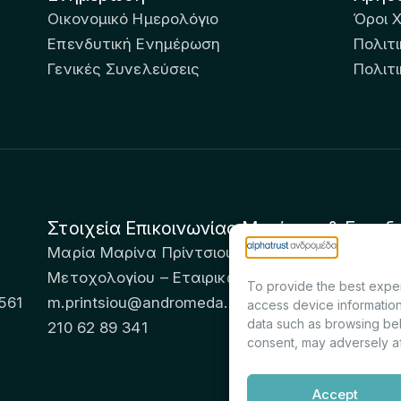
Οικονομικό Ημερολόγιο
Όροι 
Επενδυτική Ενημέρωση
Πολιτι
Γενικές Συνελεύσεις
Πολιτ
Στοιχεία Επικοινωνίας Μετόχων & Επενδ
Μαρία Μαρίνα Πρίντσιου – Corporate Secretary 
Μετοχολογίου – Εταιρικών Ανακοινώσεων
To provide the best exper
561
m.printsiou@andromeda.eu
access device information
data such as browsing beh
210 62 89 341
consent, may adversely af
Accept