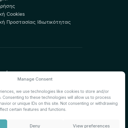
Χρήσης
κή Cookies
ική Προστασίας Ιδιωτικότητας
υτών:
Manage Consent
& Investor Relations – Τμήμα
iences, we use technologies like cookies to store and/or
. Consenting to these technologies will allow us to process
avior or unique IDs on this site. Not consenting or withdrawing
fect certain features and functions.
Deny
View preferences