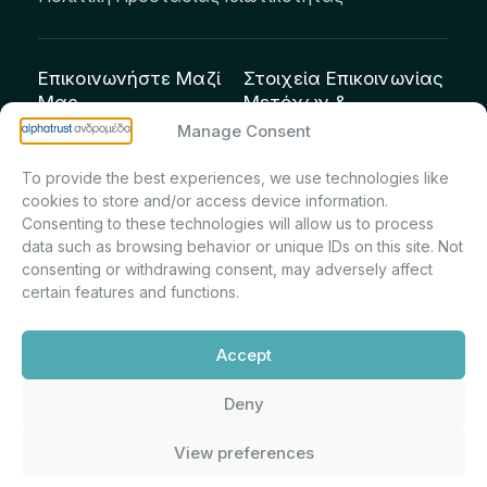
Επικοινωνήστε Μαζί
Στοιχεία Επικοινωνίας
Μας
Μετόχων &
Επενδυτών:
info@andromeda.eu
Manage Consent
Μαρία Μαρίνα
210 62 89 100
To provide the best experiences, we use technologies like
Πρίντσιου – Corporate
Οδός Αριστείδου 1,
cookies to store and/or access device information.
Secretary & Investor
Κηφισιά Τ.Κ. 14561
Consenting to these technologies will allow us to process
Relations – Τμήμα
data such as browsing behavior or unique IDs on this site. Not
Μετοχολογίου –
consenting or withdrawing consent, may adversely affect
certain features and functions.
Εταιρικών
Ανακοινώσεων
Accept
m.printsiou@andromeda.eu
210 62 89 341
Deny
View preferences
Alphatrust
Ανδρομέδα ©
Εταιρεία Ν. 3371/2005, Απόφαση
2026. Με την υποστήριξη
Επιτρ.Κεφ.:5/192/6.6.2000,