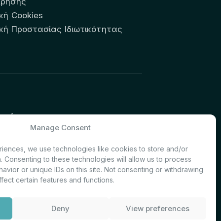
Χρήσης
κή Cookies
ική Προστασίας Ιδιωτικότητας
υτών:
Manage Consent
& Investor Relations – Τμήμα
iences, we use technologies like cookies to store and/or
. Consenting to these technologies will allow us to process
avior or unique IDs on this site. Not consenting or withdrawing
fect certain features and functions.
Deny
View preferences