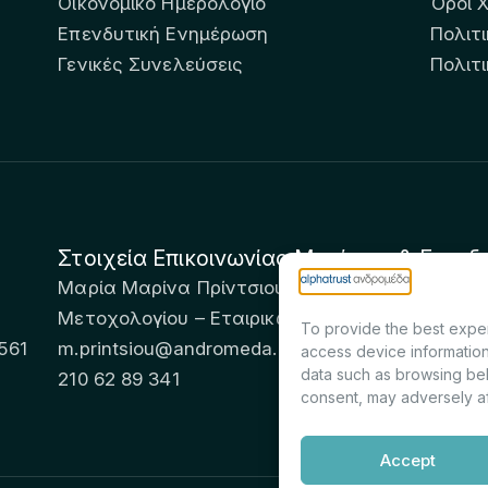
Οικονομικό Ημερολόγιο
Όροι 
Επενδυτική Ενημέρωση
Πολιτι
Γενικές Συνελεύσεις
Πολιτ
Στοιχεία Επικοινωνίας Μετόχων & Επενδ
Μαρία Μαρίνα Πρίντσιου – Corporate Secretary 
Μετοχολογίου – Εταιρικών Ανακοινώσεων
To provide the best exper
561
m.printsiou@andromeda.eu
access device information
data such as browsing beh
210 62 89 341
consent, may adversely af
Accept