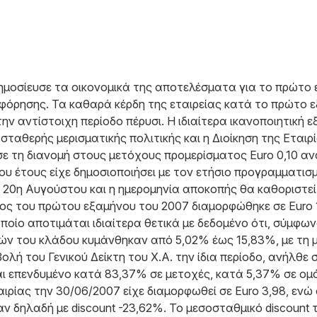
ημοσίευσε τα οικονομικά της αποτελέσματα για το πρώτο 
όρησης. Τα καθαρά κέρδη της εταιρείας κατά το πρώτο 
τ. την αντίστοιχη περίοδο πέρυσι. Η ιδιαίτερα ικανοποιητι
 σταθερής μερισματικής πολιτικής και η Διοίκηση της Εταιρ
ε τη διανομή στους μετόχους προμερίσματος Euro 0,10 α
ου έτους είχε δημοσιοποιήσει με τον ετήσιο προγραμματισ
 20η Αυγούστου και η ημερομηνία αποκοπής θα καθοριστεί
ς του πρώτου εξαμήνου του 2007 διαμορφώθηκε σε Euro 1
ποίο αποτιμάται ιδιαίτερα θετικά με δεδομένο ότι, σύμφω
ιών του κλάδου κυμάνθηκαν από 5,02% έως 15,83%, με τη
ολή του Γενικού Δείκτη του Χ.Α. την ίδια περίοδο, ανήλθε
 επενδυμένο κατά 83,37% σε μετοχές, κατά 5,37% σε ομό
αιρίας την 30/06/2007 είχε διαμορφωθεί σε Euro 3,98, ενώ
αν δηλαδή με discount -23,62%. Το μεσοσταθμικό discount