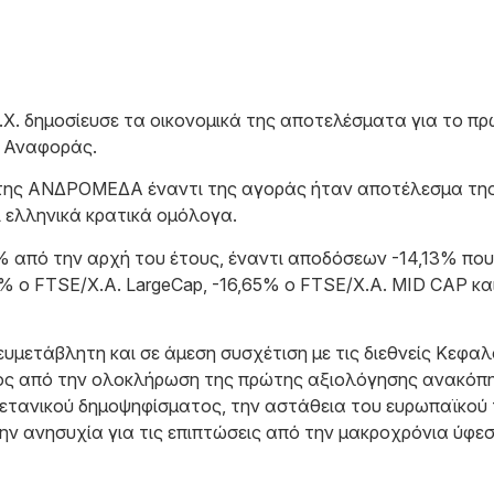
δημοσίευσε τα οικονομικά της αποτελέσματα για το πρώ
ς Αναφοράς.
της ΑΝΔΡΟΜΕΔΑ έναντι της αγοράς ήταν αποτέλεσμα της
ι ελληνικά κρατικά ομόλογα.
% από την αρχή του έτους, έναντι αποδόσεων -14,13% που
81% ο FTSE/Χ.Α. LargeCap, -16,65% ο FTSE/Χ.Α. MID CAP κα
ευμετάβλητη και σε άμεση συσχέτιση με τις διεθνείς Κεφα
ος από την ολοκλήρωση της πρώτης αξιολόγησης ανακόπη
ετανικού δημοψηφίσματος, την αστάθεια του ευρωπαϊκού 
ην ανησυχία για τις επιπτώσεις από την μακροχρόνια ύφεσ