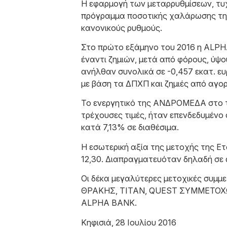
Η εφαρμογή των μεταρρυθμίσεων, τυ
πρόγραμμα ποσοτικής χαλάρωσης της 
κανονικούς ρυθμούς.
Στο πρώτο εξάμηνο του 2016 η ALPH
έναντι ζημιών, μετά από φόρους, ύψο
ανήλθαν συνολικά σε -0,457 εκατ. ε
με βάση τα ΔΠΧΠ και ζημιές από αγο
Το ενεργητικό της ΑΝΔΡΟΜΕΔΑ στο τέ
τρέχουσες τιμές, ήταν επενδεδυμένο
κατά 7,13% σε διαθέσιμα.
Η εσωτερική αξία της μετοχής της Ετ
12,30. Διαπραγματευόταν δηλαδή σε d
Οι δέκα μεγαλύτερες μετοχικές συμμ
ΘΡΑΚΗΣ, ΤΙΤΑΝ, QUEST ΣΥΜΜΕΤΟΧΩ
ALPHA BANK.
Κηφισιά, 28 Ιουλίου 2016