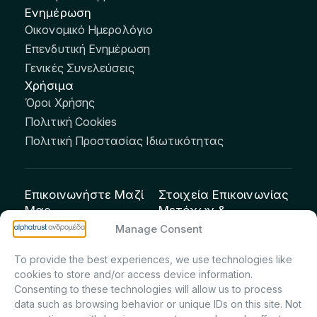
Ενημέρωση
Οικονομικό Ημερολόγιο
Επενδυτική Ενημέρωση
Γενικές Συνελεύσεις
Χρήσιμα
Όροι Χρήσης
Πολιτική Cookies
Πολιτική Προστασίας Ιδιωτικότητας
Επικοινωνήστε Μαζί
Στοιχεία Επικοινωνίας
Μας
Μετόχων &
Επενδυτών:
info@andromeda.eu
Manage Consent
Μαρία Μαρίνα
210 62 89 100
To provide the best experiences, we use technologies like
Πρίντσιου – Corporate
Οδός Αριστείδου 1,
cookies to store and/or access device information.
Secretary & Investor
Κηφισιά Τ.Κ. 14561
Consenting to these technologies will allow us to process
Relations – Τμήμα
data such as browsing behavior or unique IDs on this site. Not