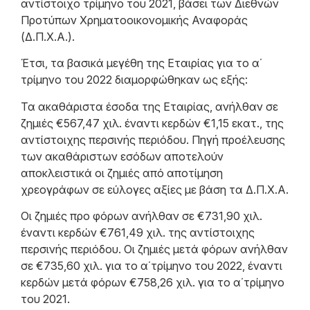
αντίστοιχο τρίμηνο του 2021, βάσει των Διεθνών
Προτύπων Χρηματοοικονομικής Αναφοράς
(Δ.Π.Χ.Α.).
Έτσι, τα βασικά μεγέθη της Εταιρίας για το α΄
τρίμηνο του 2022 διαμορφώθηκαν ως εξής:
Τα ακαθάριστα έσοδα της Εταιρίας, ανήλθαν σε
ζημιές €567,47 χιλ. έναντι κερδών €1,15 εκατ., της
αντίστοιχης περσινής περιόδου. Πηγή προέλευσης
των ακαθάριστων εσόδων αποτελούν
αποκλειστικά οι ζημιές από αποτίμηση
χρεογράφων σε εύλογες αξίες με βάση τα Δ.Π.Χ.Α.
Οι ζημιές προ φόρων ανήλθαν σε €731,90 χιλ.
έναντι κερδών €761,49 χιλ. της αντίστοιχης
περσινής περιόδου. Οι ζημιές μετά φόρων ανήλθαν
σε €735,60 χιλ. για το α΄τρίμηνο του 2022, έναντι
κερδών μετά φόρων €758,26 χιλ. για το α΄τρίμηνο
του 2021.