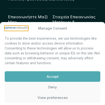
Επικοινωνήστε Μαζί
Στοιχεία Επικοινωνίας
Μας
Μετόχων &
Επενδυτών:
info@andromeda.eu
Manage Consent
Μαρία Μαρίνα
210 62 89 100
To provide the best experiences, we use technologies like
Πρίντσιου – Corporate
Οδός Αριστείδου 1,
cookies to store and/or access device information.
Secretary & Investor
Κηφισιά Τ.Κ. 14561
Consenting to these technologies will allow us to process
Relations – Τμήμα
data such as browsing behavior or unique IDs on this site. Not
Μετοχολογίου –
consenting or withdrawing consent, may adversely affect
certain features and functions.
Εταιρικών
Ανακοινώσεων
Accept
m.printsiou@andromeda.eu
210 62 89 341
Deny
View preferences
Alphatrust
Ανδρομέδα ©
Εταιρεία Ν. 3371/2005, Απόφαση
2026. Με την υποστήριξη
Επιτρ.Κεφ.:5/192/6.6.2000,